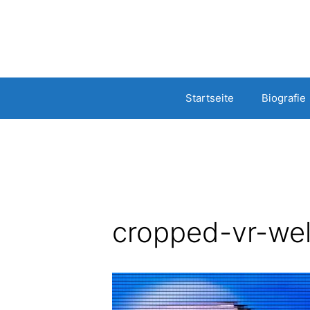
Springe
Startseite
Biografie
zum
Inhalt
cropped-vr-wel