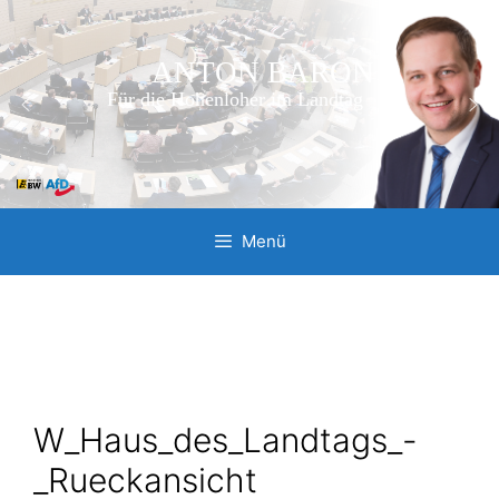
Springe
Menü
zum
Inhalt
W_Haus_des_Landtags_-
_Rueckansicht